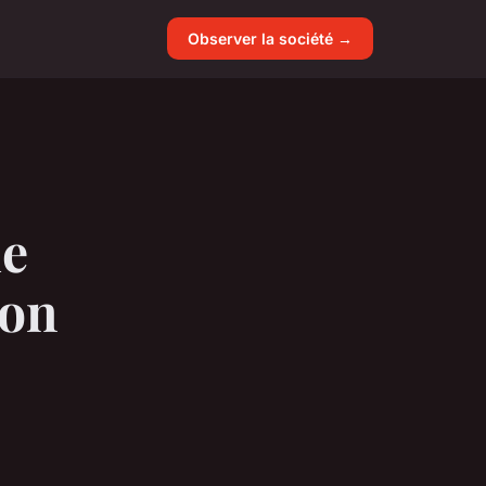
Observer la société →
ue
ion