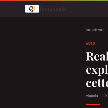
Rangshala
Accueil
›
Actu
ACTU
Real
expl
cett
Victoria — 10