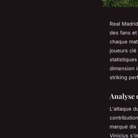
Real Madrid
des fans et
chaque matc
joueurs clé
statistiques
dimension i
striking pe
Analyse d
L'attaque d
contributio
marqué dix 
Vinícius s'