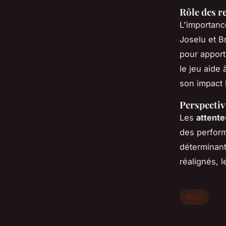
Rôle des r
L'importan
Joselu et B
pour apport
le jeu aide 
son impact 
Perspectiv
Les
attente
des perform
déterminan
réalignés, 
Actu