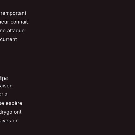
, remportant
ueur connaît
une attaque
current
uipe
saison
or a
ipe espère
drygo ont
sives en