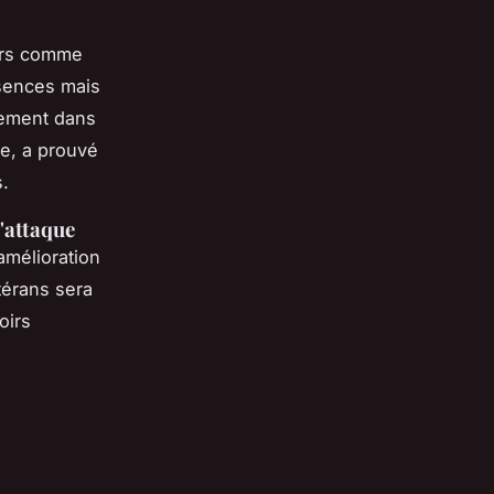
urs comme
bsences mais
dement dans
le, a prouvé
.
l'attaque
amélioration
térans sera
oirs