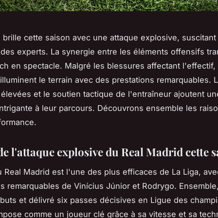
 brille cette saison avec une attaque explosive, suscitant 
 des experts. La synergie entre les éléments offensifs tr
h en spectacle. Malgré les blessures affectant l'effectif,
 illuminent le terrain avec des prestations remarquables. 
 élevées et le soutien tactique de l'entraîneur ajoutent un
ntrigante à leur parcours. Découvrons ensemble les raiso
rformance.
e l'attaque explosive du Real Madrid cette 
u Real Madrid est l'une des plus efficaces de La Liga, av
ns remarquables de Vinícius Júnior et Rodrygo. Ensemble, 
buts et délivré six passes décisives en Ligue des champ
impose comme un joueur clé grâce à sa vitesse et sa tech