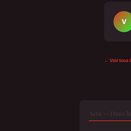
V
← Voir tous l
Actu — Dans l