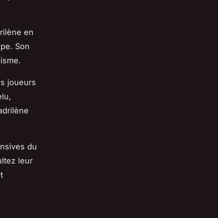
rilène en
ope. Son
misme.
es joueurs
elu,
adrilène
ensives du
ltez leur
t