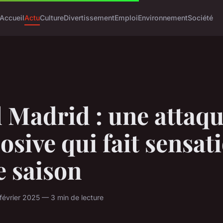
Accueil
Actu
Culture
Divertissement
Emploi
Environnement
Société
 Madrid : une attaq
osive qui fait sensat
e saison
 février 2025 — 3 min de lecture