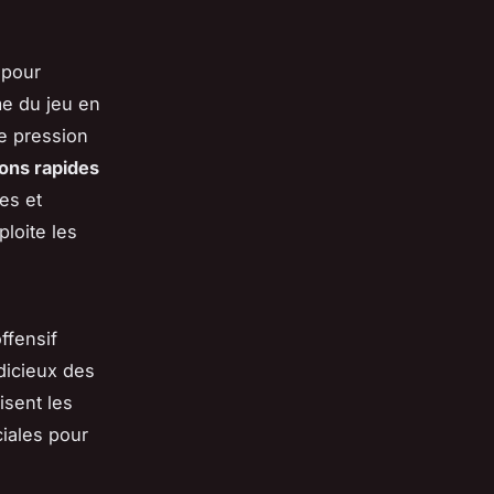
pour
me du jeu en
ne pression
ions rapides
es et
loite les
ffensif
dicieux des
isent les
ciales pour