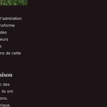
l'admiration
ansforme
 des
Leurs
e
ns de cette
saison
ec des
ils ont
ions.
nique,