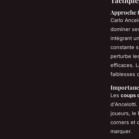
Tactiques
Approche t
Carlo Ancel
dominer ses
intégrant u
constante s
perturbe le
efficaces. 
faiblesses 
Importance
Les
coups d
d'Ancelotti
joueurs, le
corners et 
marquer.