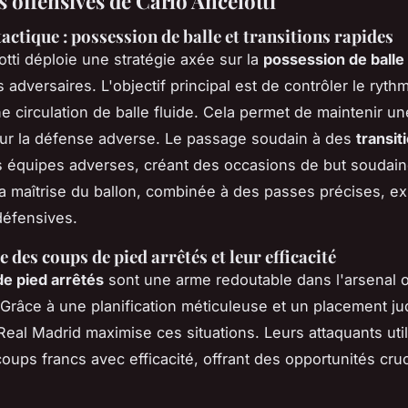
 offensives de Carlo Ancelotti
actique :
possession de balle
et
transitions rapides
otti déploie une stratégie axée sur la
possession de balle
 adversaires. L'objectif principal est de contrôler le ryth
ne circulation de balle fluide. Cela permet de maintenir u
ur la défense adverse. Le passage soudain à des
transit
s équipes adverses, créant des occasions de but soudain
La maîtrise du ballon, combinée à des passes précises, exp
défensives.
 des coups de pied arrêtés et leur efficacité
e pied arrêtés
sont une arme redoutable dans l'arsenal o
. Grâce à une planification méticuleuse et un placement ju
 Real Madrid maximise ces situations. Leurs attaquants util
coups francs avec efficacité, offrant des opportunités cru