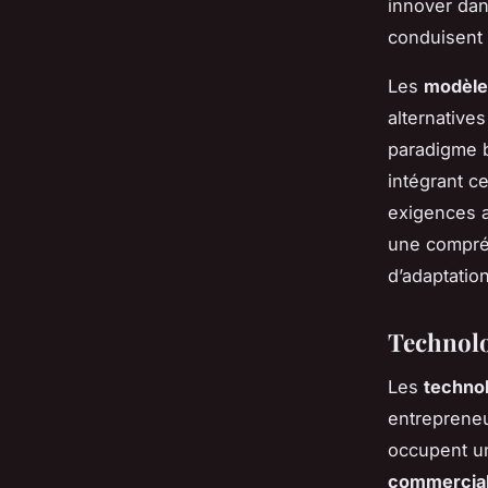
innover dan
conduisent l
Les
modèle
alternativ
paradigme b
intégrant c
exigences a
une compré
d’adaptation
Technolo
Les
technol
entrepreneur
occupent un
commercia