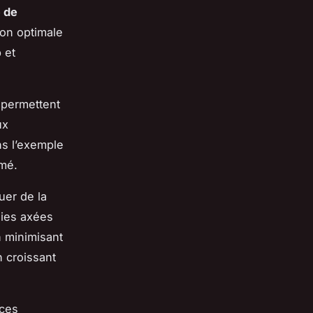
 de
ion optimale
 et
 permettent
ux
s l’exemple
mmé.
uer de la
gies axées
n minimisant
n croissant
ces