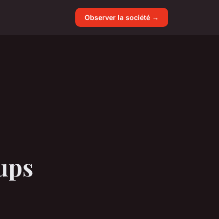
Observer la société →
tups