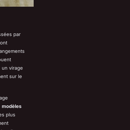
ssées par
 ont
changements
ouent
e un virage
ent sur le
sage
s
modèles
es plus
ment