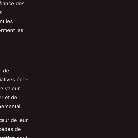
nfiance des
s
nt les
forment les
l de
tiatives éco-
e valeur.
er et de
nnemental.
cœur de leur
océdés de
vation
peut