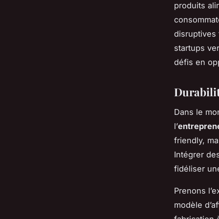
produits ali
consommate
disruptives
startups ver
défis en op
Durabili
Dans le mon
l’
entrepren
friendly, m
Intégrer de
fidéliser u
Prenons l’e
modèle d’af
fabrication 