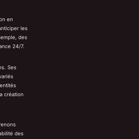
ion en
nticiper les
exemple, des
tance 24/7.
ns. Ses
variés
entités
a création
Prenons
abilité des