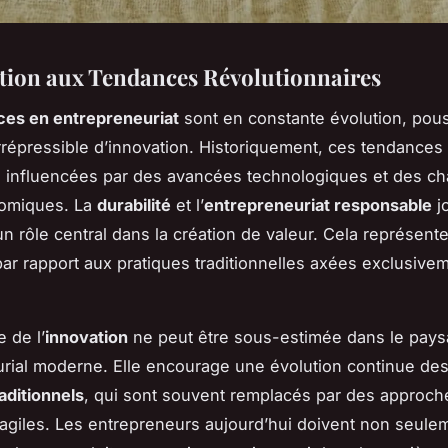
tion aux Tendances Révolutionnaires
ces en entrepreneuriat
sont en constante évolution, pou
rrépressible d’innovation. Historiquement, ces tendances
é influencées par des avancées technologiques et des 
omiques. La
durabilité
et l’
entrepreneuriat responsable
j
n rôle central dans la création de valeur. Cela représent
 par rapport aux pratiques traditionnelles axées exclusivem
 de l’
innovation
ne peut être sous-estimée dans le pay
rial moderne. Elle encourage une évolution continue de
raditionnels
, qui sont souvent remplacés par des approch
t agiles. Les entrepreneurs aujourd’hui doivent non seule