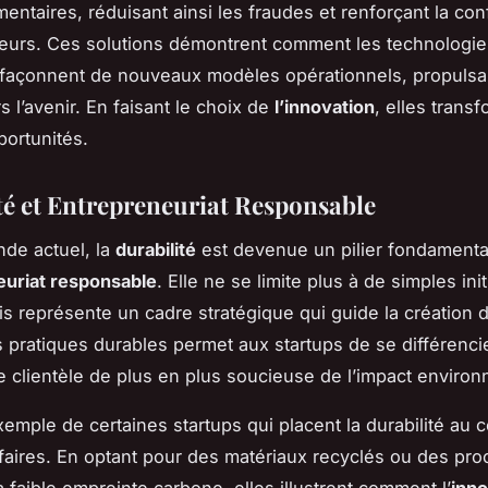
mentaires, réduisant ainsi les fraudes et renforçant la co
urs. Ces solutions démontrent comment les technologie
 façonnent de nouveaux modèles opérationnels, propulsa
s l’avenir. En faisant le choix de
l’innovation
, elles trans
portunités.
té et Entrepreneuriat Responsable
de actuel, la
durabilité
est devenue un pilier fondamenta
euriat responsable
. Elle ne se limite plus à de simples ini
ais représente un cadre stratégique qui guide la création d
s pratiques durables permet aux startups de se différenci
ne clientèle de plus en plus soucieuse de l’impact enviro
xemple de certaines startups qui placent la durabilité au 
faires. En optant pour des matériaux recyclés ou des pr
à faible empreinte carbone, elles illustrent comment l’
inno