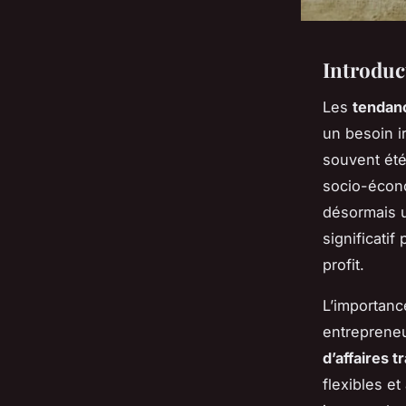
Introduc
Les
tendan
un besoin i
souvent ét
socio-écon
désormais u
significatif
profit.
L’importance
entrepreneu
d’affaires t
flexibles e