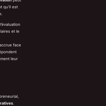
 qu’il est
e.
 l’évaluation
aires et le
 accrue face
répondent
ement leur
reneurial,
ratives
.