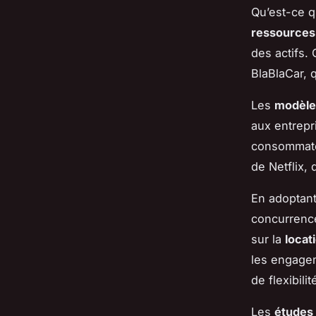
Qu’est-ce q
ressources
des actifs.
BlaBlaCar, q
Les
modèle
aux entrepr
consommateu
de Netflix,
En adoptant
concurrence
sur la
locat
les engagem
de flexibil
Les
études