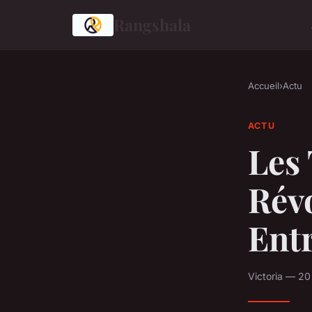
Rangshala
Accueil
›
Actu
ACTU
Les
Rév
Entr
Victoria — 2