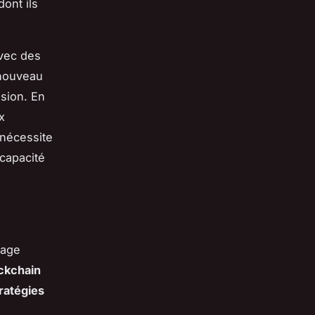
ont ils
avec des
nouveau
ssion. En
x
 nécessite
capacité
sage
ckchain
ratégies